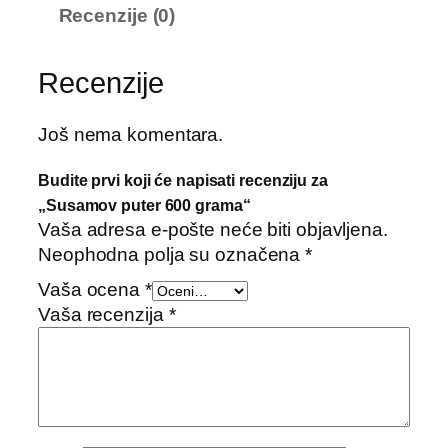
Recenzije (0)
m
o
v
Recenzije
p
u
Još nema komentara.
t
e
Budite prvi koji će napisati recenziju za
r
„Susamov puter 600 grama“
6
Vaša adresa e-pošte neće biti objavljena.
0
Neophodna polja su označena
*
0
Vaša ocena
*
g
Vaša recenzija
*
r
a
m
a
k
o