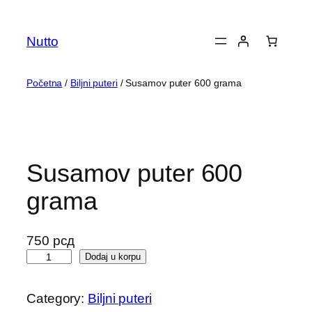
Skoči
na
Nutto
sadržaj
Početna
/
Biljni puteri
/ Susamov puter 600 grama
Susamov puter 600
grama
750
рсд
S
Dodaj u korpu
u
s
Category:
Biljni puteri
a