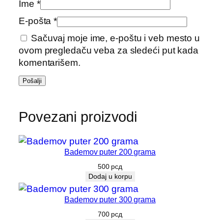
Ime
*
l
E-pošta
*
i
č
Sačuvaj moje ime, e-poštu i veb mesto u
i
ovom pregledaču veba za sledeći put kada
n
komentarišem.
a
Povezani proizvodi
Bademov puter 200 grama
500
рсд
Dodaj u korpu
Bademov puter 300 grama
700
рсд